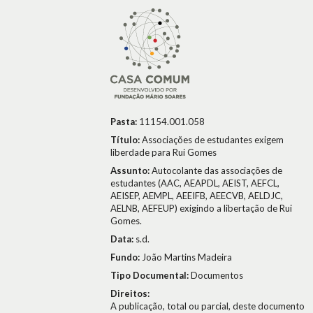
Pasta:
11154.001.058
Título:
Associações de estudantes exigem
liberdade para Rui Gomes
Assunto:
Autocolante das associações de
estudantes (AAC, AEAPDL, AEIST, AEFCL,
AEISEP, AEMPL, AEEIFB, AEECVB, AELDJC,
AELNB, AEFEUP) exigindo a libertação de Rui
Gomes.
Data:
s.d.
Fundo:
João Martins Madeira
Tipo Documental:
Documentos
Direitos:
A publicação, total ou parcial, deste documento