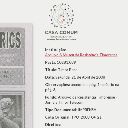
Instituição:
Arquivo & Museu da Resistência Timorense
Pasta:
10281.039
Título:
Timor Post
Data:
Segunda, 21 de Abril de 2008
Observações:
anúncio na pág. 1; anúncio na
pág. 3;
Fundo:
Arquivo da Resistência Timorense -
Jornais Timor Telecom
Tipo Documental:
IMPRENSA
Cota Original:
TPO_2008_04_21
Direitos: