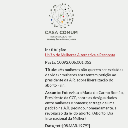
Instituição:
União de Mulheres Alternativa e Resposta
Pasta:
10092.006.001.052
Título:
«As mulheres não querem ser excluídas
da vida» : mulheres apresentam petição ao
presidente da A.R. sobre liberalização do
aborto - s.n.
Assunto:
Entrevista a Maria do Carmo Romão,
Presidente da CCF, sobre as desigualdades
entre mulheres e homens; entrega de uma
petição na A.R. pedindo, nomeadamente, a
revogação da lei do aborto. (Aborto, Dia
Internacional da Mulher)
Data_txt:
[08.MAR.1979?]