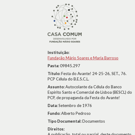
Instituição:
Fundação Mário Soares e Maria Barroso
Pasta:
09845.297
Título:
Festa do Avante! 24-25-26, SET., 76.
PCP Célula do B.E.S.C.L.
Assunto:
Autocolante da Célula do Banco
Espírito Santo e Comercial de Lisboa (BESCL) do
PCP, de propaganda da Festa do Avante!
Data:
Setembro de 1976
Fundo:
Alberto Pedroso
Tipo Documental:
Documentos
Direitos:
A publicação, total ou parcial, deste documento