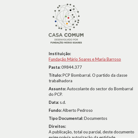
Instituição:
Fundação Mário Soares e Maria Barroso
Pasta:
09844.377
Título:
PCP Bombarral. O partido da classe
trabalhadora
Assunto:
Autocolante do sector do Bombarral
do PCP.
Data:
s.d.
Fundo:
Alberto Pedroso
Tipo Documental:
Documentos
Direitos:
A publicação, total ou parcial, deste documento
exige prévia autorização da entidade