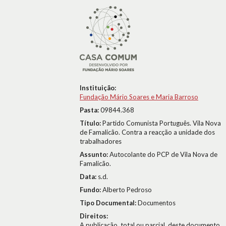
Instituição:
Fundação Mário Soares e Maria Barroso
Pasta:
09844.368
Título:
Partido Comunista Português. Vila Nova
de Famalicão. Contra a reacção a unidade dos
trabalhadores
Assunto:
Autocolante do PCP de Vila Nova de
Famalicão.
Data:
s.d.
Fundo:
Alberto Pedroso
Tipo Documental:
Documentos
Direitos:
A publicação, total ou parcial, deste documento