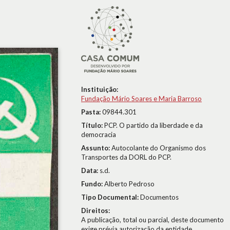
Instituição:
Fundação Mário Soares e Maria Barroso
Pasta:
09844.301
Título:
PCP. O partido da liberdade e da
democracia
Assunto:
Autocolante do Organismo dos
Transportes da DORL do PCP.
Data:
s.d.
Fundo:
Alberto Pedroso
Tipo Documental:
Documentos
Direitos:
A publicação, total ou parcial, deste documento
exige prévia autorização da entidade