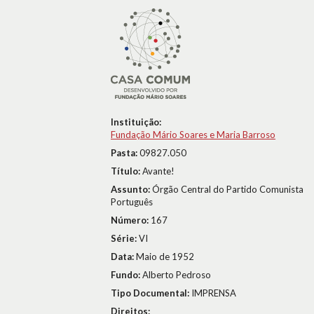
Instituição:
Fundação Mário Soares e Maria Barroso
Pasta:
09827.050
Título:
Avante!
Assunto:
Órgão Central do Partido Comunista
Português
Número:
167
Série:
VI
Data:
Maio de 1952
Fundo:
Alberto Pedroso
Tipo Documental:
IMPRENSA
Direitos: