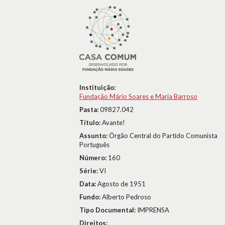
Instituição:
Fundação Mário Soares e Maria Barroso
Pasta:
09827.042
Título:
Avante!
Assunto:
Órgão Central do Partido Comunista
Português
Número:
160
Série:
VI
Data:
Agosto de 1951
Fundo:
Alberto Pedroso
Tipo Documental:
IMPRENSA
Direitos: