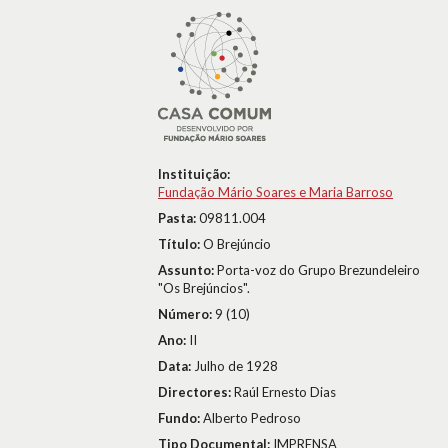
Instituição:
Fundação Mário Soares e Maria Barroso
Pasta:
09811.004
Título:
O Brejúncio
Assunto:
Porta-voz do Grupo Brezundeleiro
"Os Brejúncios".
Número:
9 (10)
Ano:
II
Data:
Julho de 1928
Directores:
Raúl Ernesto Dias
Fundo:
Alberto Pedroso
Tipo Documental:
IMPRENSA