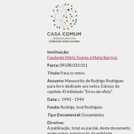
Instituição:
Fundação Mário Soares e Maria Barroso
Pasta:
09508.033.011
Título:
Para os netos
Assunto:
Manuscrito de Rodrigo Rodrigues
para livro dedicado aos netos. Esboço do
capítulo XI intitulado "Erros de ofício".
Data:
c. 1943 - 1944
Fundo:
Rodrigo José Rodrigues
Tipo Documental:
Documentos
Direitos:
A publicação, total ou parcial, deste documento
exige prévia autorização da entidade