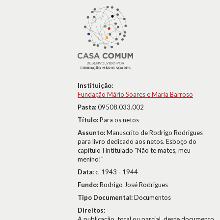
Instituição:
Fundação Mário Soares e Maria Barroso
Pasta:
09508.033.002
Título:
Para os netos
Assunto:
Manuscrito de Rodrigo Rodrigues
para livro dedicado aos netos. Esboço do
capítulo I intitulado "Não te mates, meu
menino!"
Data:
c. 1943 - 1944
Fundo:
Rodrigo José Rodrigues
Tipo Documental:
Documentos
Direitos:
A publicação, total ou parcial, deste documento