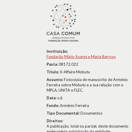
Instituição:
Fundação Mário Soares e Maria Barroso
Pasta:
08172.022
Título:
II-Affaire Mobutu
Assunto:
Fotocópia de manuscrito de Arménio
Ferreira sobre Mobutu e a sua relação com o
MPLA, UNITA e FLEC.
Data:
s.d.
Fundo:
Arménio Ferreira
Tipo Documental:
Documentos
Direitos:
A publicação, total ou parcial, deste documento
exige prévia autorização da entidade