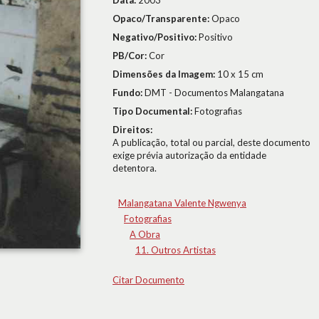
Data:
2003
Opaco/Transparente:
Opaco
Negativo/Positivo:
Positivo
PB/Cor:
Cor
Dimensões da Imagem:
10 x 15 cm
Fundo:
DMT - Documentos Malangatana
Tipo Documental:
Fotografias
Direitos:
A publicação, total ou parcial, deste documento
exige prévia autorização da entidade
detentora.
Malangatana Valente Ngwenya
Fotografias
A Obra
11. Outros Artistas
Citar Documento