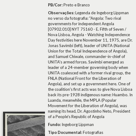
PB/Cor:
Preto e Branco
Observações:
Legenda de Ingeborg Lippman
no verso da fotografia: "Angola: Two rival
governments for independent Angola
[07902.010] NYT 75160 - E. Fifth of Seven /
Nova Lisboa, Angola - Watching Independence
Day festivities here November 11, 1975, are Dr.
Jonas Savimbi (left), leader of UNITA (National
Union for the Total Independence of Angola),
and Samuel Chiwale, commander-in-chief of
UNITA's armed forces. Savimbi emerged as
leader of a 24-member governing body when
UNITA coalesced with a former rival group, the
FNLA (National Front for the Liberation of
Angola), and set up a government here. One of
the coalition's first acts was to give Nova Lisboa
back its pre-1928 indigenous name: Huambo. In
Luanda, meanwhile, the MPLA (Popular
Movement for the Liberation of Angola), was
naming its head, Dr. Agostinho Neto, President
of a People's Republic of Angola
Fundo:
Ingeborg Lippman
Tipo Documental:
Fotografias