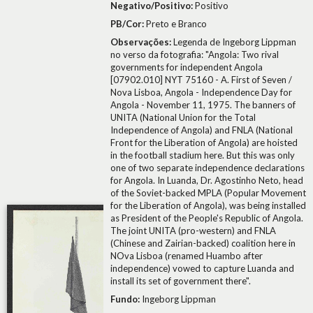
Negativo/Positivo:
Positivo
PB/Cor:
Preto e Branco
Observações:
Legenda de Ingeborg Lippman
no verso da fotografia: "Angola: Two rival
governments for independent Angola
[07902.010] NYT 75160 - A. First of Seven /
Nova Lisboa, Angola - Independence Day for
Angola - November 11, 1975. The banners of
UNITA (National Union for the Total
Independence of Angola) and FNLA (National
Front for the Liberation of Angola) are hoisted
in the football stadium here. But this was only
one of two separate independence declarations
for Angola. In Luanda, Dr. Agostinho Neto, head
of the Soviet-backed MPLA (Popular Movement
for the Liberation of Angola), was being installed
as President of the People's Republic of Angola.
The joint UNITA (pro-western) and FNLA
(Chinese and Zairian-backed) coalition here in
NOva Lisboa (renamed Huambo after
independence) vowed to capture Luanda and
install its set of government there".
Fundo:
Ingeborg Lippman