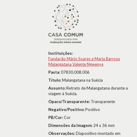
Instituições:
Fundação Mário Soares e Maria Barroso
Malangatana Valente Ngwenya
Pasta:
07830.008.006
Título:
Malangatana na Suécia
Assunto:
Retrato de Malangatana durante a
viagem à Suécia.
Opaco/Transparente:
Transparente
Negativo/Positivo:
Positivo
PB/Cor:
Cor
Dimensões da Imagem:
24 x 36 mm
Observações:
Diapositivo montado em