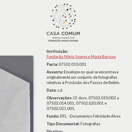
Instituição:
Fundação Mário Soares e Maria Barroso
Pasta:
07502.010.001
Assunto:
Envelope no qual se encontrava
originalmente um conjunto de fotografias
relativas à Procissão dos Passos de Belém.
Data:
s.d.
Observações:
Cf. docs. 07502.010.002 a
07502.014.001, 07502.020.001 e
07502.021.001.
Fundo:
DFL - Documentos Felicidade Alves
Tipo Documental:
Fotografias
Direitos: