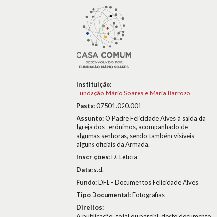
Instituição:
Fundação Mário Soares e Maria Barroso
Pasta:
07501.020.001
Assunto:
O Padre Felicidade Alves à saída da
Igreja dos Jerónimos, acompanhado de
algumas senhoras, sendo também visíveis
alguns oficiais da Armada.
Inscrições:
D. Letícia
Data:
s.d.
Fundo:
DFL - Documentos Felicidade Alves
Tipo Documental:
Fotografias
Direitos:
A publicação, total ou parcial, deste documento