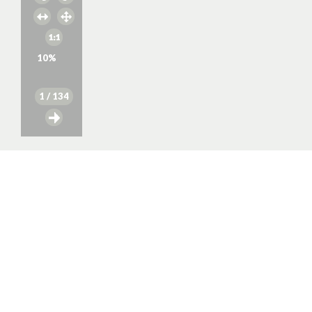
10
%
1
/ 134