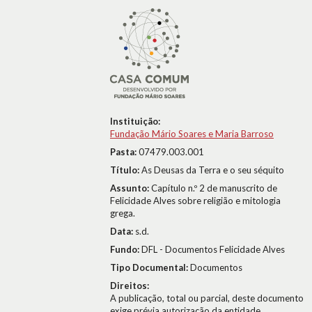
Instituição:
Fundação Mário Soares e Maria Barroso
Pasta:
07479.003.001
Título:
As Deusas da Terra e o seu séquito
Assunto:
Capítulo n.º 2 de manuscrito de
Felicidade Alves sobre religião e mitologia
grega.
Data:
s.d.
Fundo:
DFL - Documentos Felicidade Alves
Tipo Documental:
Documentos
Direitos:
A publicação, total ou parcial, deste documento
exige prévia autorização da entidade