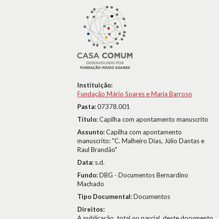
Instituição:
Fundação Mário Soares e Maria Barroso
Pasta:
07378.001
Título:
Capilha com apontamento manuscrito
Assunto:
Capilha com apontamento
manuscrito: "C. Malheiro Dias, Júlio Dantas e
Raul Brandão"
Data:
s.d.
Fundo:
DBG - Documentos Bernardino
Machado
Tipo Documental:
Documentos
Direitos:
A publicação, total ou parcial, deste documento