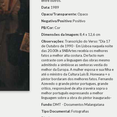
entre outros.
Data:
1989
Opaco/Transparente:
Opaco
Negativo/Positivo:
Positivo
PB/Cor:
Cor
Dimensões da Imagem:
8,4 x 12,6 cm
Observações:
Transcrição do Verso: "Dia 17
de Outubro de 1990 - Em Lisboa naquela noite
das 20.00h a SNBArtes recebia os melhores
fatos a melhor alta costura. De facto num
contraste com a linguagem das obras mesmo
admitindo a simbiose as senhoras vestia do
melhor da Europa. A mulher esposa e sua filha e
até o ministro da Cultura Luis B. Honwana + o
pintor bordaram dos melhores fatos. Fernando
Azevedo o grande pintor portugues, grande
critico, responsável de alta craveira sopra o
melhor português expressando a melhor
linguagem sobre a obra do pintor inaugurado-
Fundo:
DMT - Documentos Malangatana
Tipo Documental:
Fotografias