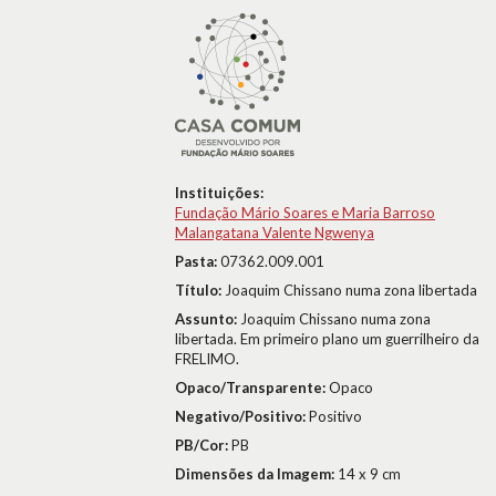
Instituições:
Fundação Mário Soares e Maria Barroso
Malangatana Valente Ngwenya
Pasta:
07362.009.001
Título:
Joaquim Chissano numa zona libertada
Assunto:
Joaquim Chissano numa zona
libertada. Em primeiro plano um guerrilheiro da
FRELIMO.
Opaco/Transparente:
Opaco
Negativo/Positivo:
Positivo
PB/Cor:
PB
Dimensões da Imagem:
14 x 9 cm