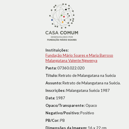
Instituições:
Fundação Mário Soares e Maria Barroso
Malangatana Valente Ngwenya
Pasta:
07360.022.020
Título:
Retrato de Malangatana na Suécia
Assunto:
Retrato de Malangatana na Suécia.
Inscrições:
Malangatana Suécia 1987
Data:
1987
Opaco/Transparente:
Opaco
Negativo/Positivo:
Positivo
PB/Cor:
PB
Dimensões da Imagem:
16 x 22 cm