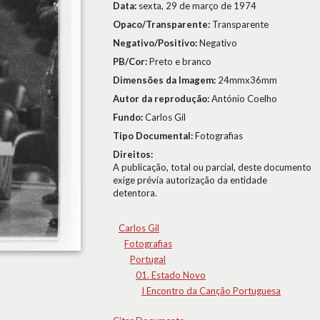
Data:
sexta, 29 de março de 1974
Opaco/Transparente:
Transparente
Negativo/Positivo:
Negativo
PB/Cor:
Preto e branco
Dimensões da Imagem:
24mmx36mm
Autor da reprodução:
António Coelho
Fundo:
Carlos Gil
Tipo Documental:
Fotografias
Direitos:
A publicação, total ou parcial, deste documento
exige prévia autorização da entidade
detentora.
Carlos Gil
Fotografias
Portugal
01. Estado Novo
I Encontro da Canção Portuguesa