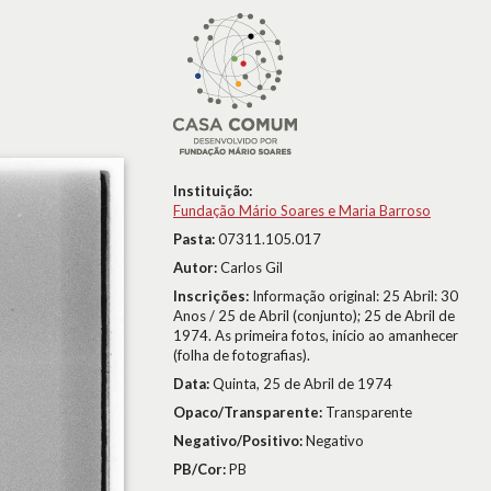
Instituição:
Fundação Mário Soares e Maria Barroso
Pasta:
07311.105.017
Autor:
Carlos Gil
Inscrições:
Informação original: 25 Abril: 30
Anos / 25 de Abril (conjunto); 25 de Abril de
1974. As primeira fotos, início ao amanhecer
(folha de fotografias).
Data:
Quinta, 25 de Abril de 1974
Opaco/Transparente:
Transparente
Negativo/Positivo:
Negativo
PB/Cor:
PB