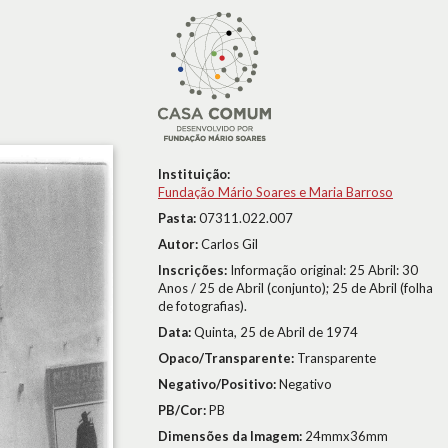
Instituição:
Fundação Mário Soares e Maria Barroso
Pasta:
07311.022.007
Autor:
Carlos Gil
Inscrições:
Informação original: 25 Abril: 30
Anos / 25 de Abril (conjunto); 25 de Abril (folha
de fotografias).
Data:
Quinta, 25 de Abril de 1974
Opaco/Transparente:
Transparente
Negativo/Positivo:
Negativo
PB/Cor:
PB
Dimensões da Imagem:
24mmx36mm