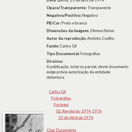
Data:
quinta, 25 de abril de 1974
Opaco/Transparente:
Transparente
Negativo/Positivo:
Negativo
PB/Cor:
Preto e branco
Dimensões da Imagem:
24mmx36mm
Autor da reprodução:
António Coelho
Fundo:
Carlos Gil
Tipo Documental:
Fotografias
Direitos:
A publicação, total ou parcial, deste documento
exige prévia autorização da entidade
detentora.
Carlos Gil
Fotografias
Portugal
02. Revolução 1974-1976
25 de Abril de 1974
Citar Documento