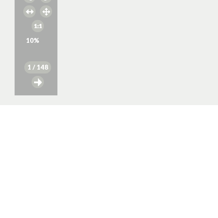
10
%
1
/ 148