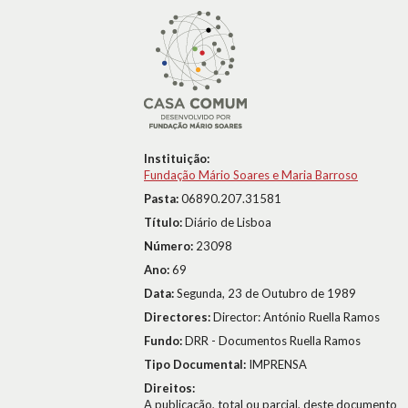
Instituição:
Fundação Mário Soares e Maria Barroso
Pasta:
06890.207.31581
Título:
Diário de Lisboa
Número:
23098
Ano:
69
Data:
Segunda, 23 de Outubro de 1989
Directores:
Director: António Ruella Ramos
Fundo:
DRR - Documentos Ruella Ramos
Tipo Documental:
IMPRENSA
Direitos:
A publicação, total ou parcial, deste documento