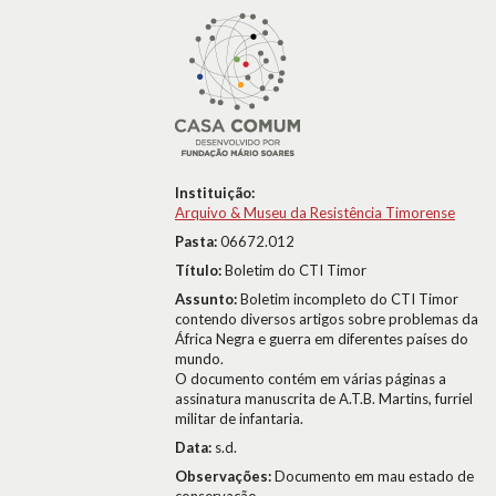
Instituição:
Arquivo & Museu da Resistência Timorense
Pasta:
06672.012
Título:
Boletim do CTI Timor
Assunto:
Boletim incompleto do CTI Timor
contendo diversos artigos sobre problemas da
África Negra e guerra em diferentes países do
mundo.
O documento contém em várias páginas a
assinatura manuscrita de A.T.B. Martins, furriel
militar de infantaria.
Data:
s.d.
Observações:
Documento em mau estado de