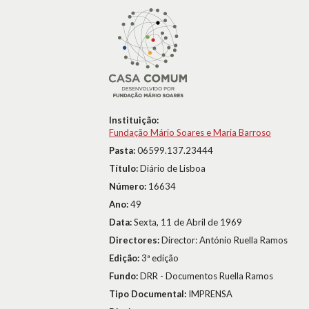
Instituição:
Fundação Mário Soares e Maria Barroso
Pasta:
06599.137.23444
Título:
Diário de Lisboa
Número:
16634
Ano:
49
Data:
Sexta, 11 de Abril de 1969
Directores:
Director: António Ruella Ramos
Edição:
3ª edição
Fundo:
DRR - Documentos Ruella Ramos
Tipo Documental:
IMPRENSA