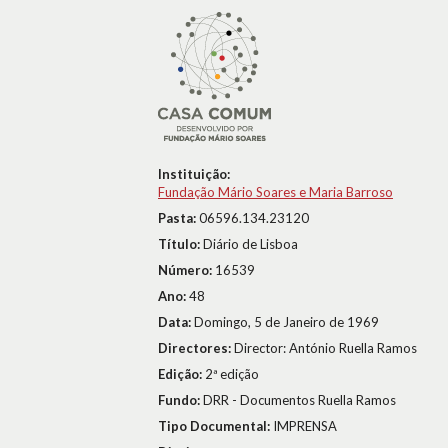
Instituição:
Fundação Mário Soares e Maria Barroso
Pasta:
06596.134.23120
Título:
Diário de Lisboa
Número:
16539
Ano:
48
Data:
Domingo, 5 de Janeiro de 1969
Directores:
Director: António Ruella Ramos
Edição:
2ª edição
Fundo:
DRR - Documentos Ruella Ramos
Tipo Documental:
IMPRENSA