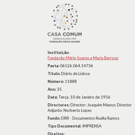
Instituição:
Fundação Mário Soares e Maria Barroso
Pasta:
06526.064.14736
Título:
Diário de Lisboa
Número:
11888
Ano:
35
Data:
Terça, 10 de Janeiro de 1956
Directores:
Director: Joaquim Manso; Director
Adjunto: Norberto Lopes
Fundo:
DRR - Documentos Ruella Ramos
Tipo Documental:
IMPRENSA
Direitos: