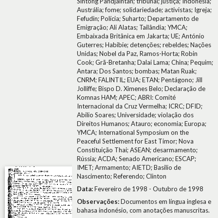
Sintong Pandjaintan; tribunal; justiça; Indonésia;
Austrália; fome; solidariedade; activistas; Igreja;
Fefudin; Polícia; Suharto; Departamento de
Emigração; Ali Alatas; Tailândia; YMCA;
Embaixada Britânica em Jakarta; UE; António
Guterres; Habibie; detenções; rebeldes; Nações
Unidas; Nobel da Paz, Ramos-Horta; Robin
Cook; Grã-Bretanha; Dalai Lama; China; Pequim;
Antara; Dos Santos; bombas; Matan Ruak;
CNRM; FALINTIL; EUA; ETAN; Pentágono; Jill
Jolliffe; Bispo D. Ximenes Belo; Declaração de
Komnas HAM; APEC; ABRI: Comité
Internacional da Cruz Vermelha; ICRC; DFID;
Abilio Soares; Universidade; violação dos
Direitos Humanos; Atauro; economia; Europa;
YMCA; International Symposium on the
Peaceful Settlement for East Timor; Nova
Constituição Thai; ASEAN; desarmamento;
Rússia; ACDA; Senado Americano; ESCAP;
IMET; Armamento; AIETD; Basilio de
Nascimento; Referendo; Clinton
Data:
Fevereiro de 1998 - Outubro de 1998
Observações:
Documentos em língua inglesa e
bahasa indonésio, com anotações manuscritas.