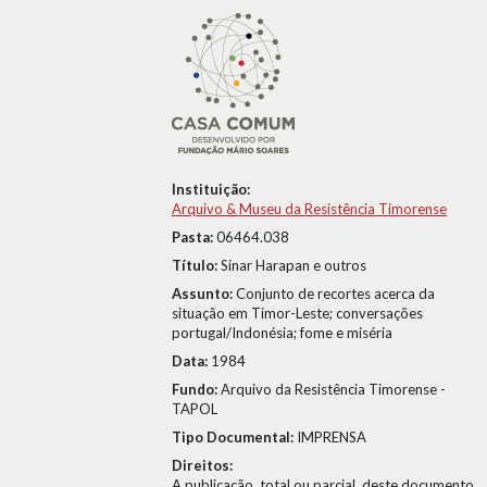
Instituição:
Arquivo & Museu da Resistência Timorense
Pasta:
06464.038
Título:
Sinar Harapan e outros
Assunto:
Conjunto de recortes acerca da
situação em Timor-Leste; conversações
portugal/Indonésia; fome e miséria
Data:
1984
Fundo:
Arquivo da Resistência Timorense -
TAPOL
Tipo Documental:
IMPRENSA
Direitos:
A publicação, total ou parcial, deste documento