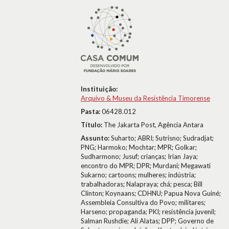
Instituição:
Arquivo & Museu da Resistência Timorense
Pasta:
06428.012
Título:
The Jakarta Post, Agência Antara
Assunto:
Suharto; ABRI; Sutrisno; Sudradjat;
PNG; Harmoko; Mochtar; MPR; Golkar;
Sudharmono; Jusuf; crianças; Irian Jaya;
encontro do MPR; DPR; Murdani; Megawati
Sukarno; cartoons; mulheres; indústria;
trabalhadoras; Nalapraya; chá; pesca; Bill
Clinton; Koynaans; CDHNU; Papua Nova Guiné;
Assembleia Consultiva do Povo; militares;
Harseno; propaganda; PKI; resistência juvenil;
Salman Rushdie; Ali Alatas; DPP; Governo de