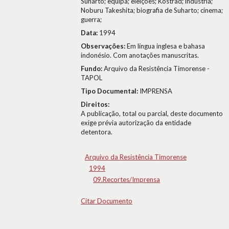
Suharto; equipa; eleições; Kostrad; indústria;
Noburu Takeshita; biografia de Suharto; cinema;
guerra;
Data:
1994
Observações:
Em língua inglesa e bahasa
indonésio. Com anotações manuscritas.
Fundo:
Arquivo da Resistência Timorense -
TAPOL
Tipo Documental:
IMPRENSA
Direitos:
A publicação, total ou parcial, deste documento
exige prévia autorização da entidade
detentora.
Arquivo da Resistência Timorense
1994
09.Recortes/Imprensa
Citar Documento