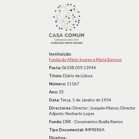
Instituição:
Fundação Mário Soares e Maria Barroso
Pasta:
06338.059.13944
Título:
Diário de Lisboa
Número:
11167
Ano:
33
Data:
Terça, 5 de Janeiro de 1954
Directores:
Director: Joaquim Manso; Director
Adjunto: Norberto Lopes
Fundo:
DRR - Documentos Ruella Ramos
Tipo Documental:
IMPRENSA
Direitos: