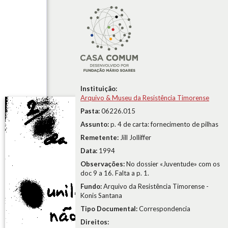
Instituição:
Arquivo & Museu da Resistência Timorense
Pasta:
06226.015
Assunto:
p. 4 de carta: fornecimento de pilhas
Remetente:
Jill Jolliffer
Data:
1994
Observações:
No dossier «Juventude» com os
doc 9 a 16. Falta a p. 1.
Fundo:
Arquivo da Resistência Timorense -
Konis Santana
Tipo Documental:
Correspondencia
Direitos: