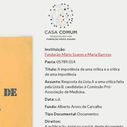
Instituição:
Fundação Mário Soares e Maria Barroso
Pasta:
05789.014
Título:
A impotência de uma crítica e a crítica
de uma impotência
Assunto:
Resposta da Lista A a uma crítica feita
pela Lista B, candidatas à Comissão Pró-
Associação de Medicina.
Data:
s.d.
Fundo:
Alberto Arons de Carvalho
Tipo Documental:
Documentos
Direitos:
A publicação, total ou parcial, deste documento