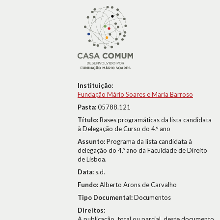
Instituição:
Fundação Mário Soares e Maria Barroso
Pasta:
05788.121
Título:
Bases programáticas da lista candidata
à Delegação de Curso do 4.º ano
Assunto:
Programa da lista candidata à
delegação do 4.º ano da Faculdade de Direito
de Lisboa.
Data:
s.d.
Fundo:
Alberto Arons de Carvalho
Tipo Documental:
Documentos
Direitos:
A publicação, total ou parcial, deste documento