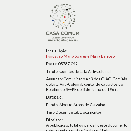
Instituição:
Fundação Mário Soares e Maria Barroso
Pasta:
05787.042
Título:
Comités de Luta Anti-Colonial
Assunto:
Comunicado n.º 3 dos CLAC, Comités
de Luta Anti-Colonial, contendo extractos do
Boletim do SEEPE de 8 de Junho de 1969.
Data:
s.d.
Fundo:
Alberto Arons de Carvalho
Tipo Documental:
Documentos
Direitos:
A publicação, total ou parcial, deste documento
exige prévia autorização da entidade