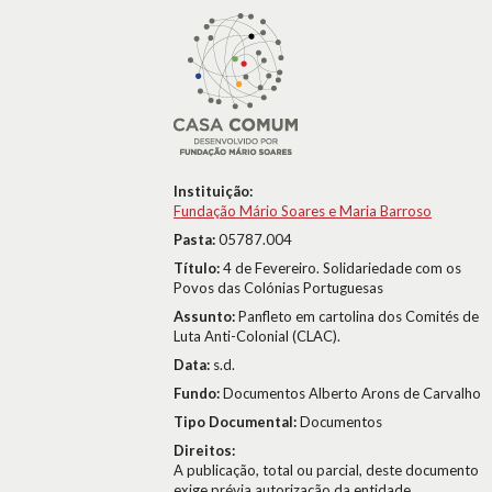
Instituição:
Fundação Mário Soares e Maria Barroso
Pasta:
05787.004
Título:
4 de Fevereiro. Solidariedade com os
Povos das Colónias Portuguesas
Assunto:
Panfleto em cartolina dos Comités de
Luta Anti-Colonial (CLAC).
Data:
s.d.
Fundo:
Documentos Alberto Arons de Carvalho
Tipo Documental:
Documentos
Direitos:
A publicação, total ou parcial, deste documento
exige prévia autorização da entidade