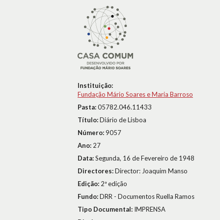
Instituição:
Fundação Mário Soares e Maria Barroso
Pasta:
05782.046.11433
Título:
Diário de Lisboa
Número:
9057
Ano:
27
Data:
Segunda, 16 de Fevereiro de 1948
Directores:
Director: Joaquim Manso
Edição:
2ª edição
Fundo:
DRR - Documentos Ruella Ramos
Tipo Documental:
IMPRENSA