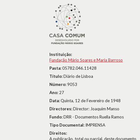
Instituição:
Fundação Mário Soares e Maria Barroso
Pasta:
05782.046.11428
Título:
Diário de Lisboa
Número:
9053
Ano:
27
Data:
Quinta, 12 de Fevereiro de 1948
Directores:
Director: Joaquim Manso
Fundo:
DRR - Documentos Ruella Ramos
Tipo Documental:
IMPRENSA
Direitos:
A publicação, total ou parcial, deste documento