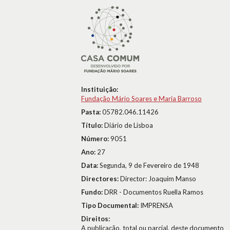
Instituição:
Fundação Mário Soares e Maria Barroso
Pasta:
05782.046.11426
Título:
Diário de Lisboa
Número:
9051
Ano:
27
Data:
Segunda, 9 de Fevereiro de 1948
Directores:
Director: Joaquim Manso
Fundo:
DRR - Documentos Ruella Ramos
Tipo Documental:
IMPRENSA
Direitos:
A publicação, total ou parcial, deste documento