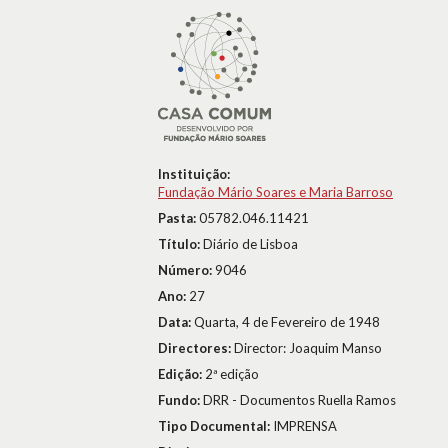
Instituição:
Fundação Mário Soares e Maria Barroso
Pasta:
05782.046.11421
Título:
Diário de Lisboa
Número:
9046
Ano:
27
Data:
Quarta, 4 de Fevereiro de 1948
Directores:
Director: Joaquim Manso
Edição:
2ª edição
Fundo:
DRR - Documentos Ruella Ramos
Tipo Documental:
IMPRENSA