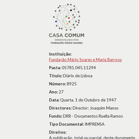
Instituição:
Fundação Mário Soares e Maria Barroso
Pasta:
05781.045.11294
Título:
Diário de Lisboa
Número:
8925
Ano:
27
Data:
Quarta, 1 de Outubro de 1947
Directores:
Director: Joaquim Manso
Fundo:
DRR - Documentos Ruella Ramos
Tipo Documental:
IMPRENSA
Direitos:
A publicação, total ou parcial, deste documento