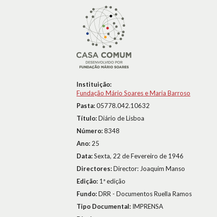
Instituição:
Fundação Mário Soares e Maria Barroso
Pasta:
05778.042.10632
Título:
Diário de Lisboa
Número:
8348
Ano:
25
Data:
Sexta, 22 de Fevereiro de 1946
Directores:
Director: Joaquim Manso
Edição:
1ª edição
Fundo:
DRR - Documentos Ruella Ramos
Tipo Documental:
IMPRENSA